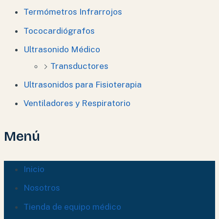
Termómetros Infrarrojos
Tococardiógrafos
Ultrasonido Médico
Transductores
Ultrasonidos para Fisioterapia
Ventiladores y Respiratorio
Menú
Inicio
Nosotros
Tienda de equipo médico