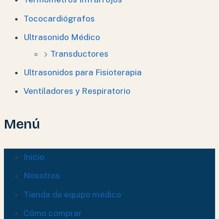
Tococardiógrafos
Ultrasonido Médico
Transductores
Ultrasonidos para Fisioterapia
Ventiladores y Respiratorio
Menú
Inicio
Nosotros
Tienda de equipo médico
Cómo comprar