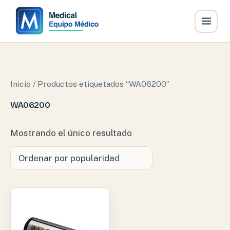
Ir
al
contenido
Inicio
/ Productos etiquetados “WA06200”
WA06200
Mostrando el único resultado