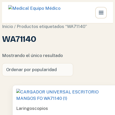
Ir
Inicio
/ Productos etiquetados “WA71140”
al
WA71140
contenido
Mostrando el único resultado
Laringoscopios