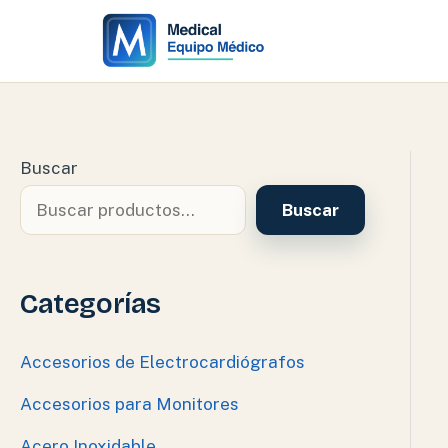
Ir
al
contenido
Buscar
Buscar
Categorías
Accesorios de Electrocardiógrafos
Accesorios para Monitores
Acero Inoxidable