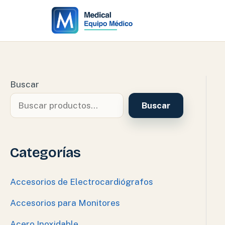
Ir
al
contenido
Buscar
Buscar
Categorías
Accesorios de Electrocardiógrafos
Accesorios para Monitores
Acero Inoxidable